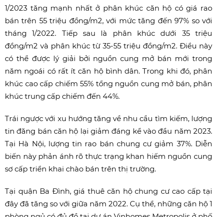
1/2023 tăng mạnh nhất ở phân khúc căn hộ có giá rao
bán trên 55 triệu đồng/m2, với mức tăng đến 97% so với
tháng 1/2022. Tiếp sau là phân khúc dưới 35 triệu
đồng/m2 và phân khúc từ 35-55 triệu đồng/m2. Điều này
có thể được lý giải bởi nguồn cung mở bán mới trong
năm ngoái có rất ít căn hộ bình dân. Trong khi đó, phân
khúc cao cấp chiếm 55% tổng nguồn cung mở bán, phân
khúc trung cấp chiếm đến 44%.
Trái ngược với xu hướng tăng về nhu cầu tìm kiếm, lượng
tin đăng bán căn hộ lại giảm đáng kể vào đầu năm 2023.
Tại Hà Nội, lượng tin rao bán chung cư giảm 37%. Diễn
biến này phản ánh rõ thực trạng khan hiếm nguồn cung
sơ cấp triển khai chào bán trên thị trường.
Tại quận Ba Đình, giá thuê căn hộ chung cư cao cấp tại
đây đã tăng so với giữa năm 2022. Cụ thể, những căn hộ 1
phòng ngủ có đủ đồ tại dự án Vinhomes Metropolis ở phố