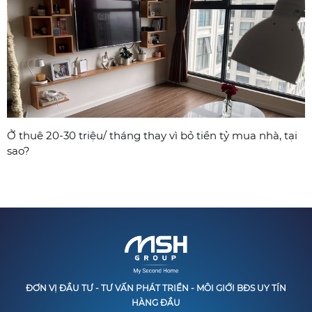
Ở thuê 20-30 triệu/ tháng thay vì bỏ tiền tỷ mua nhà, tại
sao?
ĐƠN VỊ ĐẦU TƯ - TƯ VẤN PHÁT TRIỂN - MÔI GIỚI BĐS UY TÍN
HÀNG ĐẦU