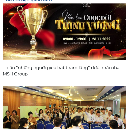
Tri ân “những người gieo hạt thầm lặng” dưới mái nhà
MSH Group