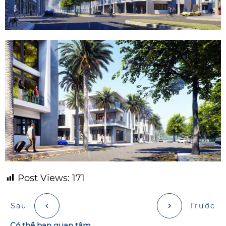
Post Views:
171
Sau
Trước
Có thể bạn quan tâm