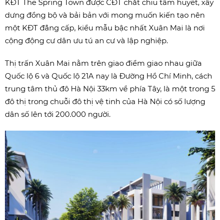
KĐT The Spring Town được CĐT chắt chiu tâm huyết, xây
dưng đồng bộ và bải bản với mong muốn kiến tạo nên
một KĐT đẳng cấp, kiểu mẫu bậc nhất Xuân Mai là nơi
cộng động cư dân ưu tú an cư và lập nghiệp.
Thị trấn Xuân Mai nằm trên giao điểm giao nhau giữa
Quốc lộ 6 và Quốc lộ 21A nay là Đường Hồ Chí Minh, cách
trung tâm thủ đô Hà Nội 33km về phía Tây, là một trong 5
đô thị trong chuỗi đô thị vệ tinh của Hà Nội có số lượng
dân số lên tới 200.000 người.