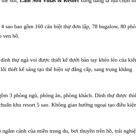
 thể nói,
Lâm Sơn Villas & Resort
xứng đáng là lựa chọn số
ẩn 4 sao bao gồm 160 căn biệt thự đơn lập, 78 bugalow, 80 ph
o ven hồ.
 dinh thự ngà voi được thiết kế dưới bàn tay khéo léo của kiế
 lối thiết kế sáng tạo thể hiện sự đẳng cấp, sang trọng khẳng
 gồm 3 phòng ngủ, phòng ăn, phòng khách. Dinh thự được thi
u chuẩn khu resort 5 sao. Không gian hướng ngoại tạo điều kiệ
ộ ngắm cảnh của miền trung du, bơi thuyền trên hồ, trải nghi