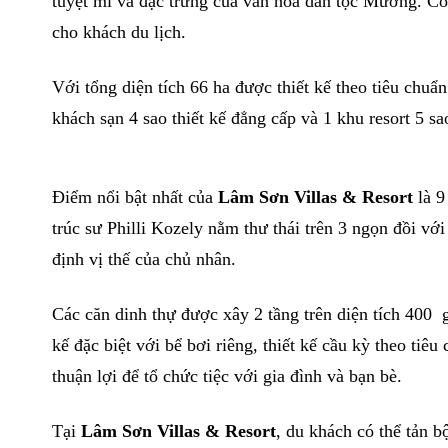
tuyệt mĩ và đặc trưng của văn hóa dân tộc Mường. Có
cho khách du lịch.
Với tổng diện tích 66 ha được thiết kế theo tiêu chu
khách sạn 4 sao thiết kế đẳng cấp và 1 khu resort 5 sa
Điểm nổi bật nhất của
Lâm Sơn Villas & Resort
là 9
trúc sư Philli Kozely nằm thư thái trên 3 ngọn đồi với
định vị thế của chủ nhân.
Các căn dinh thự được xây 2 tầng trên diện tích 400
kế đặc biệt với bể bơi riêng, thiết kế cầu kỳ theo tiê
thuận lợi để tổ chức tiệc với gia đình và bạn bè.
Tại
Lâm Sơn Villas & Resort
, du khách có thể tản b