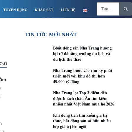
TUYỂN DỤNG
KHẢO SÁT
LIÊN HỆ
TIN TỨC MỚI NHẤT
Bbất động sản Nha Trang hưởng
lợi từ đà tăng trưởng du lịch và
du lịch thể thao
7:43
Nha Trang bước vào chu kỳ phát
triển mới với khu đô thị hơn
nằm
49.000 tỷ đồng
ở
Nha Trang lọt Top 3 điểm đến
f
được khách châu Âu tìm kiếm
nhiều nhất Việt Nam mùa hè 2026
Khi dòng tiền tìm kiếm giá trị
thực, bất động sản sở hữu nhiều
n
lớp giá trị lên ngôi