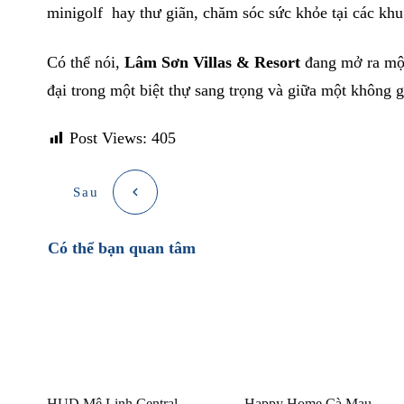
minigolf hay thư giãn, chăm sóc sức khỏe tại các kh
Có thể nói,
Lâm Sơn Villas & Resort
đang mở ra một
đại trong một biệt thự sang trọng và giữa một không g
Post Views:
405
Sau
Có thể bạn quan tâm
HUD Mê Linh Central
Happy Home Cà Mau