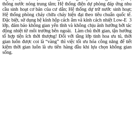
thống nước nóng trung tâm; Hệ thống điện dự phòng đáp ứng nhu
cầu sinh hoạt cơ bản của cư dân; Hệ thống dự trữ nước sinh hoạt;
Hệ thống phòng cháy chữa cháy hiện đại theo tiêu chuẩn quốc tế.
Đặc biệt, sử dụng hệ kính hộp cách âm và kính cách nhiệt Low-E 3
lớp, đảm bảo không gian yên tĩnh và không chịu ảnh hưởng bởi tác
động nhiệt từ môi trường bên ngoài. Làm chủ thời gian, tận hưởng
tổ hợp tiện ích thời thượng! Đối với tầng lớp tinh hoa ưu tú, thời
gian luôn được coi là “vàng” thì việc tối ưu hóa công năng để tiết
kiệm thời gian luôn là ưu tiên hàng đầu khi lựa chọn không gian
sống.