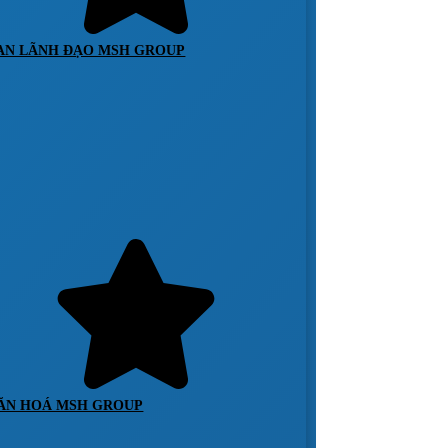
AN LÃNH ĐẠO MSH GROUP
ĂN HOÁ MSH GROUP