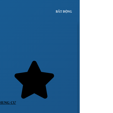
BẤT ĐỘNG
HUNG CƯ