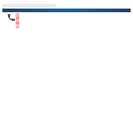
1900
588
886