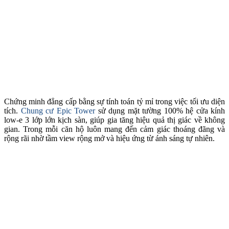
Chứng minh đẳng cấp bằng sự tính toán tỷ mỉ trong việc tối ưu diện
tích.
Chung cư Epic Tower
sử dụng mặt tường 100% hệ cửa kính
low-e 3 lớp lớn kịch sàn, giúp gia tăng hiệu quả thị giác về không
gian. Trong mỗi căn hộ luôn mang đến cảm giác thoáng đãng và
rộng rãi nhờ tầm view rộng mở và hiệu ứng từ ánh sáng tự nhiên.