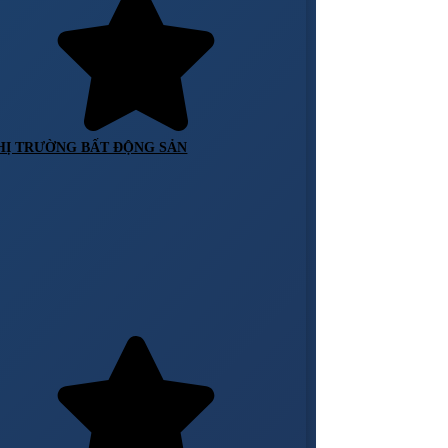
HỊ TRƯỜNG BẤT ĐỘNG SẢN