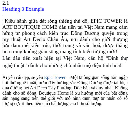
2.1
Heading 3 Example
“Kiêu hãnh giữa đất rồng thiêng thủ đô, EPIC TOWER là
ART BOUTIQUE HOME đầu tiên tại Việt Nam mang cảm
hứng từ phong cách kiến trúc Đông Dương quyện trong
mỹ thuật Art Decio Châu Âu, nơi dành cho giới thượng
lưu đam mê kiến trúc, thời trang và văn hoá, được thăng
hoa trong không gian sống mang tính biểu tượng mới!”
Lần đầu tiên xuất hiện tại Việt Nam, căn hộ “Dinh thự
nghệ thuật” dành cho những chủ nhân mộ điệu tinh hoa!
Ai yêu cái đẹp, sẽ yêu
Epic Tower
– Một không gian sống tràn ngập
hơi thở nghệ thuật, ươm đầy hương sắc Đông Dương được tái hiện
qua đường nét Art Deco Tây Phương. Độc bản và duy nhất. Không
dành cho số đông. Boutique Home là xu hướng mới của bất động
sản hạng sang trên thế giới với mô hình dinh thự tư nhân có số
lượng cực ít theo tiêu chí chất lượng cao hơn số lượng.