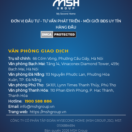
ĐƠN VỊ ĐẦU TƯ - TƯ VẤN PHÁT TRIỂN - MÔI GIỚI BĐS UY TÍN
HÀNG ĐẦU
VĂN PHÒNG GIAO DỊCH
Trụ sở chính:
66 Cốm Vòng, Phường Cầu Giấy, Hà Nội
Văn phòng Bạch Mai:
Tầng 14, Vinaconex Diamond Tower, 459c
Bạch Mai, Hà Nội
Văn phòng Đà Nẵng:
113 Nguyễn Phước Lan, Phường Hòa
Xuân, TP. Đà Nẵng
Văn phòng Phú Thọ:
SK101, Lynn Times Thanh Thủy, Phú Thọ
Văn phòng Thanh Hóa:
110 Phan Đình Phùng, P. Hạc Thành,
Thanh Hóa
1900 588 886
Hotline:
Email:
info@mshgroup.vn
Trang web:
https://mshgroup.vn
CÔNG TY CỔ PHẦN TẬP ĐOÀN MYSECOND HOME (MSH GROUP.,JSC). MST:
0106884694
Bản quyền
2026
MSH Group