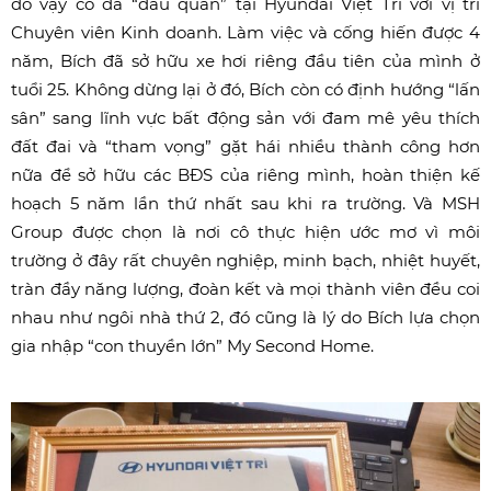
do vậy cô đã “đầu quân” tại Hyundai Việt Trì với vị trí
Chuyên viên Kinh doanh. Làm việc và cống hiến được 4
năm, Bích đã sở hữu xe hơi riêng đầu tiên của mình ở
tuổi 25. Không dừng lại ở đó, Bích còn có định hướng “lấn
sân” sang lĩnh vực bất động sản với đam mê yêu thích
đất đai và “tham vọng” gặt hái nhiều thành công hơn
nữa để sở hữu các BĐS của riêng mình, hoàn thiện kế
hoạch 5 năm lần thứ nhất sau khi ra trường. Và MSH
Group được chọn là nơi cô thực hiện ước mơ vì môi
trường ở đây rất chuyên nghiệp, minh bạch, nhiệt huyết,
tràn đầy năng lượng, đoàn kết và mọi thành viên đều coi
nhau như ngôi nhà thứ 2, đó cũng là lý do Bích lựa chọn
gia nhập “con thuyền lớn” My Second Home.