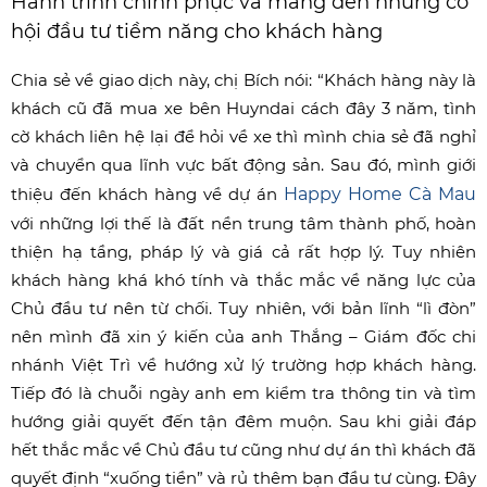
Hành trình chinh phục và mang đến những cơ
hội đầu tư tiềm năng cho khách hàng
Chia sẻ về giao dịch này, chị Bích nói: “Khách hàng này là
khách cũ đã mua xe bên Huyndai cách đây 3 năm, tình
cờ khách liên hệ lại để hỏi về xe thì mình chia sẻ đã nghỉ
và chuyển qua lĩnh vực bất động sản. Sau đó, mình giới
thiệu đến khách hàng về dự án
Happy Home Cà Mau
với những lợi thế là đất nền trung tâm thành phố, hoàn
thiện hạ tầng, pháp lý và giá cả rất hợp lý. Tuy nhiên
khách hàng khá khó tính và thắc mắc về năng lực của
Chủ đầu tư nên từ chối. Tuy nhiên, với bản lĩnh “lì đòn”
nên mình đã xin ý kiến của anh Thắng – Giám đốc chi
nhánh Việt Trì về hướng xử lý trường hợp khách hàng.
Tiếp đó là chuỗi ngày anh em kiểm tra thông tin và tìm
hướng giải quyết đến tận đêm muộn. Sau khi giải đáp
hết thắc mắc về Chủ đầu tư cũng như dự án thì khách đã
quyết định “xuống tiền” và rủ thêm bạn đầu tư cùng. Đây