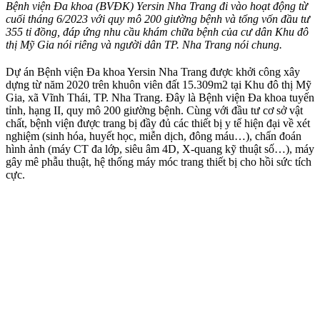
Bệnh viện Đa khoa (BVĐK) Yersin Nha Trang đi vào hoạt động từ
cuối tháng 6/2023 với quy mô 200 giường bệnh và tổng vốn đầu tư
355 tỉ đồng, đáp ứng nhu cầu khám chữa bệnh của cư dân Khu đô
thị Mỹ Gia nói riêng và người dân TP. Nha Trang nói chung.
Dự án Bệnh viện Đa khoa Yersin Nha Trang được khởi công xây
dựng từ năm 2020 trên khuôn viên đất 15.309m2 tại Khu đô thị Mỹ
Gia, xã Vĩnh Thái, TP. Nha Trang. Đây là Bệnh viện Đa khoa tuyến
tỉnh, hạng II, quy mô 200 giường bệnh. Cùng với đầu tư cơ sở vật
chất, bệnh viện được trang bị đầy đủ các thiết bị y tế hiện đại về xét
nghiệm (sinh hóa, huyết học, miễn dịch, đông máu…), chẩn đoán
hình ảnh (máy CT đa lớp, siêu âm 4D, X-quang kỹ thuật số…), máy
gây mê phẫu thuật, hệ thống máy móc trang thiết bị cho hồi sức tích
cực.