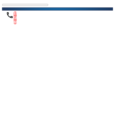
1900
588
886