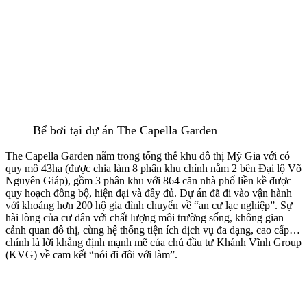
Bể bơi tại dự án The Capella Garden
The Capella Garden nằm trong tổng thể khu đô thị Mỹ Gia với có
quy mô 43ha (được chia làm 8 phân khu chính nằm 2 bên Đại lộ Võ
Nguyên Giáp), gồm 3 phân khu với 864 căn nhà phố liền kề được
quy hoạch đồng bộ, hiện đại và đầy đủ. Dự án đã đi vào vận hành
với khoảng hơn 200 hộ gia đình chuyển về “an cư lạc nghiệp”. Sự
hài lòng của cư dân với chất lượng môi trường sống, không gian
cảnh quan đô thị, cùng hệ thống tiện ích dịch vụ đa dạng, cao cấp…
chính là lời khẳng định mạnh mẽ của chủ đầu tư Khánh Vĩnh Group
(KVG) về cam kết “nói đi đôi với làm”.