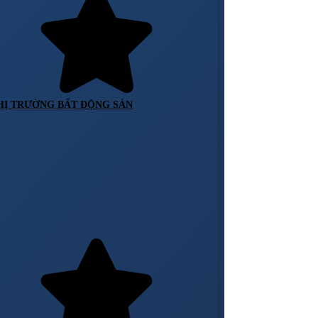
HỊ TRƯỜNG BẤT ĐỘNG SẢN