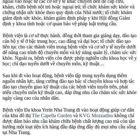
ngoài vào hoặc từ các cơ sở y tế khác chuyển đến để cấp cứu,
khám, chữa bệnh nội trú hoặc ngoại trú; tổ chức khám sức khỏe và
chứng nhận sức khỏe theo quy định của Nhà nước; tổ chức khám
giám định sức khỏe, khám giám định pháp y khi Hội đồng Giám
định y khoa tỉnh hoặc cơ quan bảo vệ pháp luật trưng cầu.
Bệnh viện là cơ sở thực hành, đồng thời tham gia giảng dạy, đào tạo
cán bộ y tế ở bậc trung học, cao đẳng và đại học; tổ chức đào tạo
liên tục cho các thành viên trong bệnh viện và cơ sở y tế tuyến dưới
để nâng cao trình độ chuyên môn và kỹ năng quản lý, chăm sóc sức
khỏe. Ngoài ra, bệnh viện còn được phép nghiên cứu khoa học về y
học; chỉ đạo tuyến dưới về chuyên môn, kỹ thuật…
Sau khi đi vào hoạt động, bệnh viện tập trung tuyển dụng thêm
nguồn nhân lực, tăng cường đào tạo bác sĩ chuyên khoa và hợp tác
đào tạo chuyển giao kỹ thuật của các bệnh viện tuyến trên, phát
triển chuyên môn kỹ thuật cao, đáp ứng nhu cầu chăm sóc sức khỏe
ngày càng cao của nhân dân.
Bệnh viện Đa khoa Yerin Nha Trang đi vào hoạt động giúp cư dân
của khu đô thị
The Capella Garden
và
KVG Mozzadiso
không chỉ
được đảm bảo nhu cầu khám chữa bệnh chất lượng cao mà còn tận
hưởng một loạt tiện ích hàng đầu đáp ứng đầy đủ mọi nhu cầu sống
tại Nha Trang.