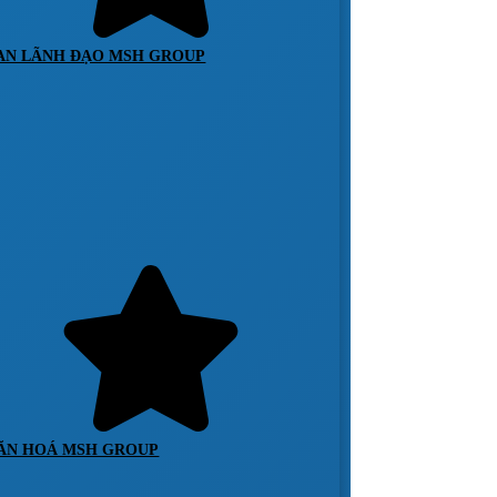
AN LÃNH ĐẠO MSH GROUP
ĂN HOÁ MSH GROUP