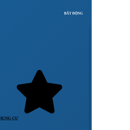
BẤT ĐỘNG
HUNG CƯ