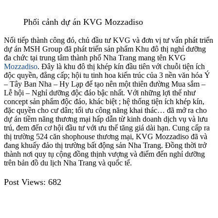
Phối cảnh dự án KVG Mozzadiso
Nối tiếp thành công đó, chủ đầu tư KVG và đơn vị tư vấn phát triển
dự án MSH Group đã phát triển sản phẩm Khu đô thị nghỉ dưỡng
đa chức tại trung tâm thành phố Nha Trang mang tên KVG
Mozzadiso
. Đây là khu đô thị khép kín đầu tiên với chuỗi tiện ích
độc quyền, đẳng cấp; hội tu tinh hoa kiến trúc của 3 nền văn hóa Ý
– Tây Ban Nha – Hy Lạp để tạo nên một thiên đường Mua sắm –
Lễ hội – Nghỉ dưỡng độc đáo bậc nhất. Với những lợi thế như
concept sản phẩm độc đáo, khác biệt ; hệ thống tiện ích khép kín,
đặc quyền cho cư dân; tối ưu công năng khai thác… đã mở ra cho
dự án tiềm năng thương mại hấp dẫn từ kinh doanh dịch vụ và lưu
trú, đem đến cơ hội đầu tư với ưu thế tăng giá dài hạn. Cung cấp ra
thị trường 524 căn shophouse thương mại, KVG Mozzadiso đã và
đang khuấy đảo thị trường bất động sản Nha Trang. Đồng thời trở
thành nơi quy tụ cộng đồng thịnh vượng và điểm đến nghỉ dưỡng
trên bản đồ du lịch Nha Trang và quốc tế.
Post Views:
682