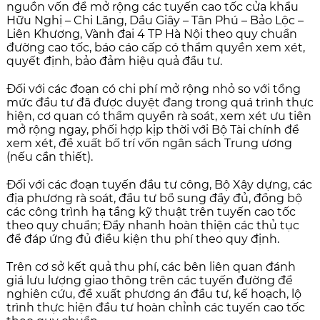
nguồn vốn để mở rộng các tuyến cao tốc cửa khẩu
Hữu Nghị – Chi Lăng, Dầu Giây – Tân Phú – Bảo Lộc –
Liên Khương, Vành đai 4 TP Hà Nội theo quy chuẩn
đường cao tốc, báo cáo cấp có thẩm quyền xem xét,
quyết định, bảo đảm hiệu quả đầu tư.
Đối với các đoạn có chi phí mở rộng nhỏ so với tổng
mức đầu tư đã được duyệt đang trong quá trình thực
hiện, cơ quan có thẩm quyền rà soát, xem xét ưu tiên
mở rộng ngay, phối hợp kịp thời với Bộ Tài chính để
xem xét, đề xuất bố trí vốn ngân sách Trung ương
(nếu cần thiết).
Đối với các đoạn tuyến đầu tư công, Bộ Xây dựng, các
địa phương rà soát, đầu tư bổ sung đầy đủ, đồng bộ
các công trình hạ tầng kỹ thuật trên tuyến cao tốc
theo quy chuẩn; Đẩy nhanh hoàn thiện các thủ tục
để đáp ứng đủ điều kiện thu phí theo quy định.
Trên cơ sở kết quả thu phí, các bên liên quan đánh
giá lưu lượng giao thông trên các tuyến đường để
nghiên cứu, đề xuất phương án đầu tư, kế hoạch, lộ
trình thực hiện đầu tư hoàn chỉnh các tuyến cao tốc