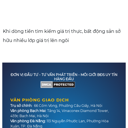
Khi dòng tiền tìm kiếm giá trị thực, bất động sản sở
hữu nhiều lớp giá trị lên ngôi
ĐƠN VỊ ĐẦU TƯ - TƯ VẤN PHÁT TRIỂN - MÔI GIỚI BĐS UY TÍN
HÀNG ĐẦU
VĂN PHÒNG GIAO DỊCH
Trụ sở chính:
66 Cốm Vòng, Phường Cầu Giấy, Hà Nội
Văn phòng Bạch Mai:
Tầng 14, Vinaconex Diamond Tower,
459c Bạch Mai, Hà Nội
Văn phòng Đà Nẵng:
113 Nguyễn Phước Lan, Phường Hòa
Xuân, TP. Đà Nẵng