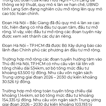
Trong đó, đoạn cửa khẩu Hữu Nghị – Chi Lăng đã
thông xe kỹ thuật, quy mô 4 làn xe hạn chế, UBND
tỉnh Lạng Sơn đang nghiên cứu mở rộng lên quy mô
cao tốc hoàn chỉnh.
Đoạn Hà Nội – Bắc Giang đã đủ quy mô 4 làn xe cao
tốc, hiện đang có nhà đầu tư quan tâm, đầu tư mở
rộng. Vì vậy, việc đầu tư mở rộng các đoạn tuyến này
được xem xét thành các dự án riêng.
Đoạn Hà Nội – TP.HCM đã được Bộ Xây dựng báo cáo
lãnh đạo Chính phủ các phương án đầu tư mở rộng.
Trường hợp mở rộng các đoạn tuyến hướng tâm vào
Thủ đô Hà Nội, TP.HCM có nhu cầu vận tải lớn với
tổng chiều dài 534km, sơ bộ tổng mức đầu tư
khoảng 63.500 tỷ đồng. Nhu cầu vốn ngân sách
Trung ương giai đoạn 2026 – 2030 dự kiến khoảng
30.526 tỷ đồng.
Trường hợp mở rộng toàn tuyến tổng chiều dài
khoảng 1.144km, sơ bộ tổng mức đầu tư khoảng
154.335 tỷ đồng. Nhu cầu vốn ngân sách Trung ương
giai đoạn 2026 – 2030 dự kiến khoảng 103.193 tỷ