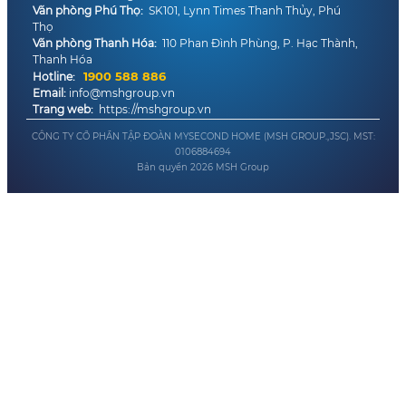
Văn phòng Phú Thọ:
SK101, Lynn Times Thanh Thủy, Phú
Thọ
Văn phòng Thanh Hóa:
110 Phan Đình Phùng, P. Hạc Thành,
Thanh Hóa
1900 588 886
Hotline:
Email:
info@mshgroup.vn
Trang web:
https://mshgroup.vn
CÔNG TY CỔ PHẦN TẬP ĐOÀN MYSECOND HOME (MSH GROUP.,JSC). MST:
0106884694
Bản quyền
2026
MSH Group