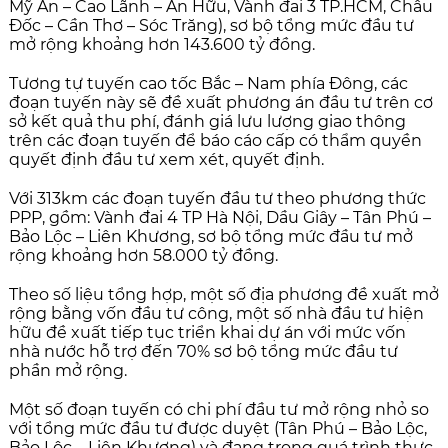
Mỹ An – Cao Lãnh – An Hữu, Vành đai 3 TP.HCM, Châu
Đốc – Cần Thơ – Sóc Trăng), sơ bộ tổng mức đầu tư
mở rộng khoảng hơn 143.600 tỷ đồng.
Tương tự tuyến cao tốc Bắc – Nam phía Đông, các
đoạn tuyến này sẽ đề xuất phương án đầu tư trên cơ
sở kết quả thu phí, đánh giá lưu lượng giao thông
trên các đoạn tuyến để báo cáo cấp có thẩm quyền
quyết định đầu tư xem xét, quyết định.
Với 313km các đoạn tuyến đầu tư theo phương thức
PPP, gồm: Vành đai 4 TP Hà Nội, Dầu Giây – Tân Phú –
Bảo Lộc – Liên Khương, sơ bộ tổng mức đầu tư mở
rộng khoảng hơn 58.000 tỷ đồng.
Theo số liệu tổng hợp, một số địa phương đề xuất mở
rộng bằng vốn đầu tư công, một số nhà đầu tư hiện
hữu đề xuất tiếp tục triển khai dự án với mức vốn
nhà nước hỗ trợ đến 70% sơ bộ tổng mức đầu tư
phần mở rộng.
Một số đoạn tuyến có chi phí đầu tư mở rộng nhỏ so
với tổng mức đầu tư được duyệt (Tân Phú – Bảo Lộc,
Bảo Lộc – Liên Khương) và đang trong quá trình thực