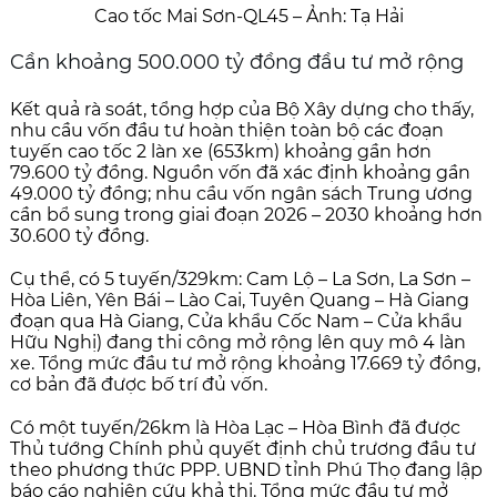
Cao tốc Mai Sơn-QL45 – Ảnh: Tạ Hải
Cần khoảng 500.000 tỷ đồng đầu tư mở rộng
Kết quả rà soát, tổng hợp của Bộ Xây dựng cho thấy,
nhu cầu vốn đầu tư hoàn thiện toàn bộ các đoạn
tuyến cao tốc 2 làn xe (653km) khoảng gần hơn
79.600 tỷ đồng. Nguồn vốn đã xác định khoảng gần
49.000 tỷ đồng; nhu cầu vốn ngân sách Trung ương
cần bổ sung trong giai đoạn 2026 – 2030 khoảng hơn
30.600 tỷ đồng.
Cụ thể, có 5 tuyến/329km: Cam Lộ – La Sơn, La Sơn –
Hòa Liên, Yên Bái – Lào Cai, Tuyên Quang – Hà Giang
đoạn qua Hà Giang, Cửa khẩu Cốc Nam – Cửa khẩu
Hữu Nghị) đang thi công mở rộng lên quy mô 4 làn
xe. Tổng mức đầu tư mở rộng khoảng 17.669 tỷ đồng,
cơ bản đã được bố trí đủ vốn.
Có một tuyến/26km là Hòa Lạc – Hòa Bình đã được
Thủ tướng Chính phủ quyết định chủ trương đầu tư
theo phương thức PPP. UBND tỉnh Phú Thọ đang lập
báo cáo nghiên cứu khả thi. Tổng mức đầu tư mở