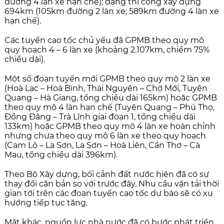
đường 4 làn xe hạn chế); đang thi công xây dựng
694km (105km đường 2 làn xe; 589km đường 4 làn xe
hạn chế).
Các tuyến cao tốc chủ yếu đã GPMB theo quy mô
quy hoạch 4 – 6 làn xe (khoảng 2.107km, chiếm 75%
chiều dài).
Một số đoạn tuyến mới GPMB theo quy mô 2 làn xe
(Hoà Lạc – Hoà Bình, Thái Nguyên – Chợ Mới, Tuyên
Quang – Hà Giang, tổng chiều dài 165km) hoặc GPMB
theo quy mô 4 làn hạn chế (Tuyên Quang – Phú Thọ,
Đồng Đăng – Trà Lĩnh giai đoạn 1, tổng chiều dài
133km) hoặc GPMB theo quy mô 4 làn xe hoàn chỉnh
nhưng chưa theo quy mô 6 làn xe theo quy hoạch
(Cam Lộ – La Sơn, La Sơn – Hoà Liên, Cần Thơ – Cà
Mau, tổng chiều dài 396km).
Theo Bộ Xây dựng, bối cảnh đất nước hiện đã có sự
thay đổi căn bản so với trước đây. Nhu cầu vận tải thời
gian tới trên các đoạn tuyến cao tốc dự báo sẽ có xu
hướng tiếp tục tăng.
Mặt khác, nguồn lực nhà nước đã có bước phát triển