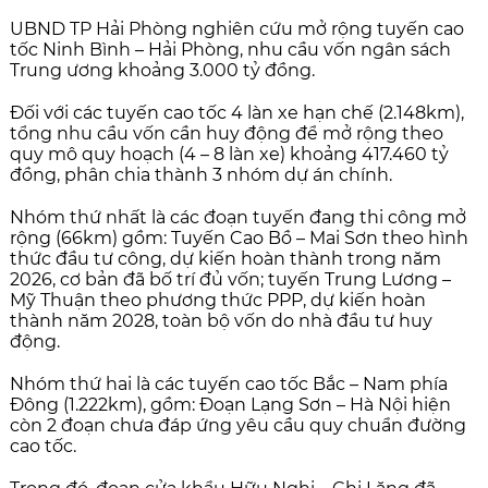
UBND TP Hải Phòng nghiên cứu mở rộng tuyến cao
tốc Ninh Bình – Hải Phòng, nhu cầu vốn ngân sách
Trung ương khoảng 3.000 tỷ đồng.
Đối với các tuyến cao tốc 4 làn xe hạn chế (2.148km),
tổng nhu cầu vốn cần huy động để mở rộng theo
quy mô quy hoạch (4 – 8 làn xe) khoảng 417.460 tỷ
đồng, phân chia thành 3 nhóm dự án chính.
Nhóm thứ nhất là các đoạn tuyến đang thi công mở
rộng (66km) gồm: Tuyến Cao Bồ – Mai Sơn theo hình
thức đầu tư công, dự kiến hoàn thành trong năm
2026, cơ bản đã bố trí đủ vốn; tuyến Trung Lương –
Mỹ Thuận theo phương thức PPP, dự kiến hoàn
thành năm 2028, toàn bộ vốn do nhà đầu tư huy
động.
Nhóm thứ hai là các tuyến cao tốc Bắc – Nam phía
Đông (1.222km), gồm: Đoạn Lạng Sơn – Hà Nội hiện
còn 2 đoạn chưa đáp ứng yêu cầu quy chuẩn đường
cao tốc.