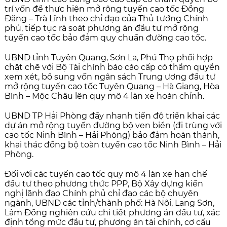
trí vốn để thực hiện mở rộng tuyến cao tốc Đồng
Đăng – Trà Lĩnh theo chỉ đạo của Thủ tướng Chính
phủ, tiếp tục rà soát phương án đầu tư mở rộng
tuyến cao tốc bảo đảm quy chuẩn đường cao tốc.
UBND tỉnh Tuyên Quang, Sơn La, Phú Thọ phối hợp
chặt chẽ với Bộ Tài chính báo cáo cấp có thẩm quyền
xem xét, bổ sung vốn ngân sách Trung ương đầu tư
mở rộng tuyến cao tốc Tuyên Quang – Hà Giang, Hòa
Bình – Mộc Châu lên quy mô 4 làn xe hoàn chỉnh.
UBND TP Hải Phòng đẩy nhanh tiến độ triển khai các
dự án mở rộng tuyến đường bộ ven biển (đi trùng với
cao tốc Ninh Bình – Hải Phòng) bảo đảm hoàn thành,
khai thác đồng bộ toàn tuyến cao tốc Ninh Bình – Hải
Phòng.
Đối với các tuyến cao tốc quy mô 4 làn xe hạn chế
đầu tư theo phương thức PPP, Bộ Xây dựng kiến
nghị lãnh đạo Chính phủ chỉ đạo các bộ chuyên
ngành, UBND các tỉnh/thành phố: Hà Nội, Lạng Sơn,
Lâm Đồng nghiên cứu chi tiết phương án đầu tư, xác
định tổng mức đầu tư, phương án tài chính, cơ cấu