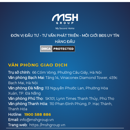
ĐƠN VỊ ĐẦU TƯ - TƯ VẤN PHÁT TRIỂN - MÔI GIỚI BĐS UY TÍN
HÀNG ĐẦU
VĂN PHÒNG GIAO DỊCH
Trụ sở chính:
66 Cốm Vòng, Phường Cầu Giấy, Hà Nội
Văn phòng Bạch Mai:
Tầng 14, Vinaconex Diamond Tower, 459c
Bạch Mai, Hà Nội
Văn phòng Đà Nẵng:
113 Nguyễn Phước Lan, Phường Hòa
Xuân, TP. Đà Nẵng
Văn phòng Phú Thọ:
SK101, Lynn Times Thanh Thủy, Phú Thọ
Văn phòng Thanh Hóa:
110 Phan Đình Phùng, P. Hạc Thành,
Thanh Hóa
1900 588 886
Hotline:
Email:
info@mshgroup.vn
Trang web:
https://mshgroup.vn