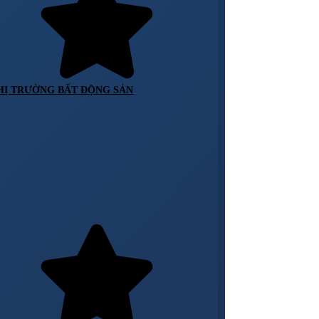
HỊ TRƯỜNG BẤT ĐỘNG SẢN