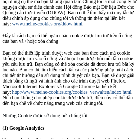
nội dung cụ thể mà bạn không quan tâm.Chúng tôi là một công ty tự
nguyện chịu sự điều chỉnh của Hội đồng Bảo mật Dữ liệu Đức cho
Quảng cáo trực tuyến (DDOW). Bạn có thể tìm thấy mã quy tắc tự
điều chỉnh áp dụng cho chúng tôi và thông tin thêm tại liên kết
này:
www.meine-cookies.org/ddow.html
.
Đây là cách bạn có thể ngăn chặn cookie được lưu trữ trên ổ cứng
của bạn và / hoặc xóa chúng
Bạn có thể thiết lập trình duyệt web của bạn theo cách mà cookie
không được lưu vào ổ cứng và / hoặc bạn được hỏi mỗi lần cookie
yêu cầu lưu trữ. Bạn cũng có thể xóa cookie đã được lưu trữ bất kỳ
lúc nào. Bạn có thể tìm hiểu cách tất cả các phương pháp một cách
chi tiết từ hướng dẫn sử dụng trình duyệt của bạn. Bạn sẽ được giải
thích bằng từ ngữ và hình ảnh cho các trình duyệt web Firefox,
Microsoft Internet Explorer và Google Chrome tại liên kết
này:
http://www.meine-cookies.org/cookies_verwalten/index.html
.
Nếu bạn không cho phép cookie được lưu trữ, điều này có thể dẫn
đến hạn chế về chức năng trang web của chúng tôi.
Những Cookie được sử dụng bởi chúng tôi
(1) Google Analytics