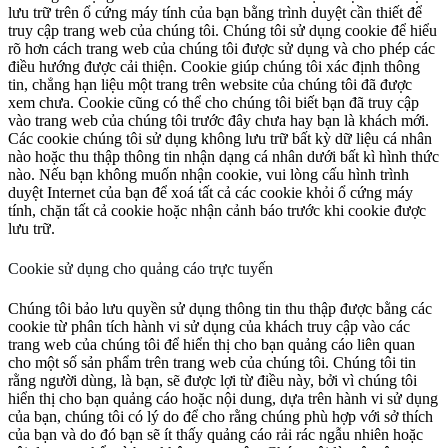
lưu trữ trên ổ cứng máy tính của bạn bằng trình duyệt cần thiết để
truy cập trang web của chúng tôi. Chúng tôi sử dụng cookie để hiểu
rõ hơn cách trang web của chúng tôi được sử dụng và cho phép các
điều hướng được cải thiện. Cookie giúp chúng tôi xác định thông
tin, chẳng hạn liệu một trang trên website của chúng tôi đã được
xem chưa. Cookie cũng có thể cho chúng tôi biết bạn đã truy cập
vào trang web của chúng tôi trước đây chưa hay bạn là khách mới.
Các cookie chúng tôi sử dụng không lưu trữ bất kỳ dữ liệu cá nhân
nào hoặc thu thập thông tin nhận dạng cá nhân dưới bất kì hình thức
nào. Nếu bạn không muốn nhận cookie, vui lòng cấu hình trình
duyệt Internet của bạn để xoá tất cả các cookie khỏi ổ cứng máy
tính, chặn tất cả cookie hoặc nhận cảnh báo trước khi cookie được
lưu trữ.
Cookie sử dụng cho quảng cáo trực tuyến
Chúng tôi bảo lưu quyền sử dụng thông tin thu thập được bằng các
cookie từ phân tích hành vi sử dụng của khách truy cập vào các
trang web của chúng tôi để hiển thị cho bạn quảng cáo liên quan
cho một số sản phẩm trên trang web của chúng tôi. Chúng tôi tin
rằng người dùng, là bạn, sẽ được lợi từ điều này, bởi vì chúng tôi
hiển thị cho bạn quảng cáo hoặc nội dung, dựa trên hành vi sử dụng
của bạn, chúng tôi có lý do để cho rằng chúng phù hợp với sở thích
của bạn và do đó bạn sẽ ít thấy quảng cáo rải rác ngẫu nhiên hoặc