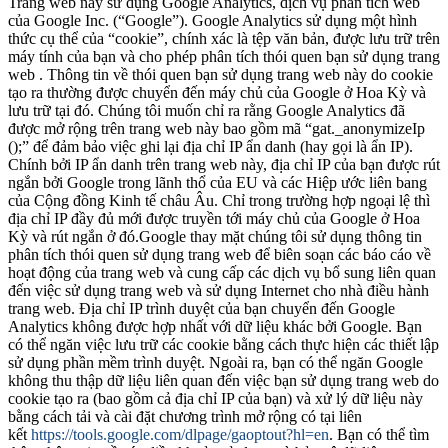
Trang web này sử dụng Google Analytics, dịch vụ phân tích web
của Google Inc. (“Google”). Google Analytics sử dụng một hình
thức cụ thể của “cookie”, chính xác là tệp văn bản, được lưu trữ trên
máy tính của bạn và cho phép phân tích thói quen bạn sử dụng trang
web . Thông tin về thói quen bạn sử dụng trang web này do cookie
tạo ra thường được chuyển đến máy chủ của Google ở Hoa Kỳ và
lưu trữ tại đó. Chúng tôi muốn chỉ ra rằng Google Analytics đã
được mở rộng trên trang web này bao gồm mã “gat._anonymizeIp
();” để đảm bảo việc ghi lại địa chỉ IP ẩn danh (hay gọi là ẩn IP).
Chính bởi IP ẩn danh trên trang web này, địa chỉ IP của bạn được rút
ngắn bởi Google trong lãnh thổ của EU và các Hiệp ước liên bang
của Cộng đồng Kinh tế châu Âu. Chỉ trong trường hợp ngoại lệ thì
địa chỉ IP đầy đủ mới được truyền tới máy chủ của Google ở Hoa
Kỳ và rút ngắn ở đó.Google thay mặt chúng tôi sử dụng thông tin
phân tích thói quen sử dụng trang web để biên soạn các báo cáo về
hoạt động của trang web và cung cấp các dịch vụ bổ sung liên quan
đến việc sử dụng trang web và sử dụng Internet cho nhà điều hành
trang web. Địa chỉ IP trình duyệt của bạn chuyển đến Google
Analytics không được hợp nhất với dữ liệu khác bởi Google. Bạn
có thể ngăn việc lưu trữ các cookie bằng cách thực hiện các thiết lập
sử dụng phần mềm trình duyệt. Ngoài ra, bạn có thể ngăn Google
không thu thập dữ liệu liên quan đến việc bạn sử dụng trang web do
cookie tạo ra (bao gồm cả địa chỉ IP của bạn) và xử lý dữ liệu này
bằng cách tải và cài đặt chương trình mở rộng có tại liên
kết
https://tools.google.com/dlpage/gaoptout?hl=en
. Bạn có thể tìm