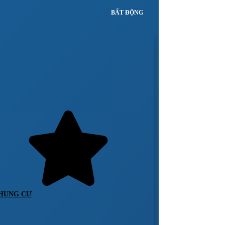
BẤT ĐỘNG
HUNG CƯ