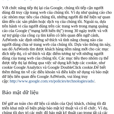
Với chức năng tiếp thị lại của Google, chúng tôi tiếp cận người
dùng đã truy cập trang web của chúng tôi. Ví dụ như quảng cáo cho
các nhóm mục tiêu của chúng tôi, những người đã thể hiện sự quan
tâm đến các sản phẩm hoặc dịch vụ của chúng tôi. Ngoài ra, dựa
trên hành vi của người dùng trên các trang web trong mạng quảng
cáo của Google (“mạng lưới hiển thị”) trong 30 ngày trước và với
sự trợ giúp của công cụ tìm kiếm có liên quan đến ngữ cảnh,
AdWords xác định những sở thích và tính năng chung nào của
người dùng chia sẻ trang web của chúng tôi. Dựa vào thông tin này,
sau đó AdWords tìm được khách hàng tiềm năng mới cho các mục
đích tiếp thị, có sở thích và đặc điểm tương tự với những người
dùng của trang web của chúng tôi. Các mục tiêu theo nhóm cụ thể
được tiếp thị lại thông qua việc sử dụng kết hợp các cookie, như
cookie Google Analytics và Google DoubleClick cookie.Để biết
thêm thông tin về các điều khoản và điều kiện sử dụng và bảo mật
dữ liệu liên quan đến Google AdWords, vui lòng truy
cập:
http://www.google.com.vn/policies/technologies/ads/
.
Bảo mật dữ liệu
Để giữ an toàn cho dữ liệu cá nhân của Quý khách, chúng tôi đã
triển khai một số biện pháp bảo mật kỹ thuật và có tổ chức. Ví dụ,
chúng tôi duy trì các mức độ bảo mật kỹ thuật cao trong tất cả các