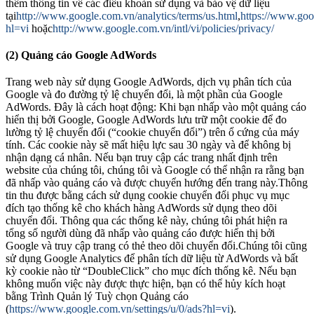
thêm thông tin về các điều khoản sử dụng và bảo vệ dữ liệu
tại
http://www.google.com.vn/analytics/terms/us.html
,
https://www.goog
hl=vi
hoặc
http://www.google.com.vn/intl/vi/policies/privacy/
(2) Quảng cáo Google AdWords
Trang web này sử dụng Google AdWords, dịch vụ phân tích của
Google và đo đường tỷ lệ chuyển đổi, là một phần của Google
AdWords. Đây là cách hoạt động: Khi bạn nhấp vào một quảng cáo
hiển thị bởi Google, Google AdWords lưu trữ một cookie để đo
lường tỷ lệ chuyển đổi (“cookie chuyển đổi”) trên ổ cứng của máy
tính. Các cookie này sẽ mất hiệu lực sau 30 ngày và để không bị
nhận dạng cá nhân. Nếu bạn truy cập các trang nhất định trên
website của chúng tôi, chúng tôi và Google có thể nhận ra rằng bạn
đã nhấp vào quảng cáo và được chuyển hướng đến trang này.Thông
tin thu được bằng cách sử dụng cookie chuyển đổi phục vụ mục
đích tạo thống kê cho khách hàng AdWords sử dụng theo dõi
chuyển đổi. Thông qua các thống kê này, chúng tôi phát hiện ra
tổng số người dùng đã nhấp vào quảng cáo được hiển thị bởi
Google và truy cập trang có thẻ theo dõi chuyển đổi.Chúng tôi cũng
sử dụng Google Analytics để phân tích dữ liệu từ AdWords và bất
kỳ cookie nào từ “DoubleClick” cho mục đích thống kê. Nếu bạn
không muốn việc này được thực hiện, bạn có thể hủy kích hoạt
bằng Trình Quản lý Tuỳ chọn Quảng cáo
(
https://www.google.com.vn/settings/u/0/ads?hl=vi
).