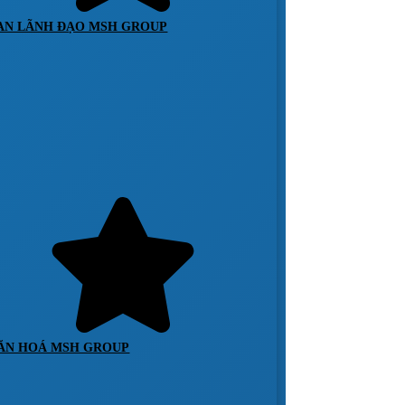
AN LÃNH ĐẠO MSH GROUP
ĂN HOÁ MSH GROUP