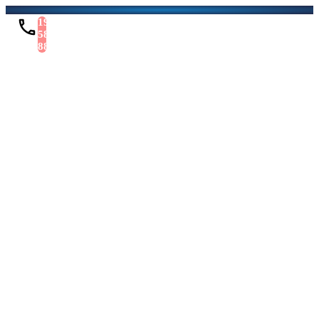
1900
588
886