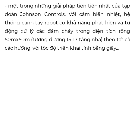
- một trong những giải pháp tiên tiến nhất của tập
đoàn Johnson Controls. Với cảm biến nhiệt, hệ
thống cánh tay robot có khả năng phát hiện và tự
động xử lý các đám cháy trong diện tích rộng
50mx50m (tương đương 15-17 tầng nhà) theo tất cả
các hướng, với tốc độ triển khai tính bằng giây...
The Summit 216
CĂN HỘ ĐẲNG CẤP
GIỮA TRUNG TÂM HÀ
NỘI