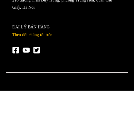
216 đường Trần Duy Hưng, phường Trung Hòa, quận Cầu
Giấy, Hà Nội
ĐẠI LÝ BÁN HÀNG
Theo dõi chúng tôi trên